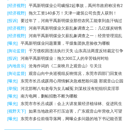
[经济视野]
平禹新明煤业公司瞒报2起事故，禹州市政府称没有2
矿工
[经济视野]
拖欠工资140多万！天津一建筑公司负责人获刑！
[投诉]
要过年了，河南平禹新明煤业那些农民工能拿到血汗钱过
年吗
[经济视野]
重庆女孩负气离家出走，江西兴国民警悉心劝..
河南平禹新明煤业欠薪乱象调查之二：几亿煤炭销售
款进入个人腰包？
[经济视野]
河南平禹新明煤业欠薪乱象调查之一：经营管理混乱
不合常理
[曝光]
平禹新明煤业问题重重，平煤集团执意验收为哪般
[舆论监督]
千万债权因违法执行灭失 山东高法两度反转裁定引争
议
[投诉]
河南平禹新明煤业：拖欠300工人的辛苦钱何时给
[内地音乐]
沧海作词的《二泉映月之观音山》引关注
[舆论监督]
观音山向中央巡视组反映情况，东莞市四部门回复依
旧差强人意
[曝光]
东莞市长吕成蹊用心用情解决急难愁盼问题 那观音山公园
多次诉求咋解决
[举报]
河北邯郸八旬老母为女儿喊冤:刘某枝没有犯组织卖淫罪
[曝光]
南方电网，删帖招数不断为哪般
[曝光]
东莞市市长吕成蹊：会上大讲发展经济植绿林、促进民生
讲作风，脸红不？
[视野天下]
如果当地政府不打压迫害，广东观音山年营收入可望
超10亿元
[曝光]
东莞市多位前领导落网，网曝众多问题的地下书记能否置
身事外
[声音]
民营经济需要建设法治政府才有发展