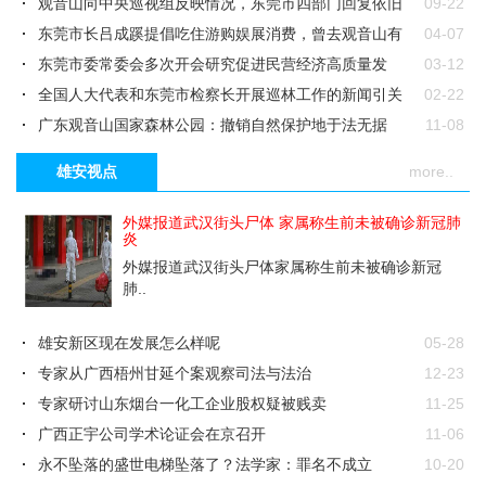
观音山向中央巡视组反映情况，东莞市四部门回复依旧
09-22
差强人意
东莞市长吕成蹊提倡吃住游购娱展消费，曾去观音山有
04-07
啥想法
东莞市委常委会多次开会研究促进民营经济高质量发
03-12
展，考虑观音山..
全国人大代表和东莞市检察长开展巡林工作的新闻引关
02-22
注
广东观音山国家森林公园：撤销自然保护地于法无据
11-08
遭遇地方多年卡脖，首家民营国家森林公园竟不再保留
10-28
雄安视点
more..
东莞市形式一片大好，我却笑倒在观音山
10-26
奇！制约打压国家森林公园，林业局五任局长各显花招
09-18
外媒报道武汉街头尸体 家属称生前未被确诊新冠肺
炎
凭假印章和虚假材料就判公司支付所谓的巨额“借款”是职
06-11
外媒报道武汉街头尸体家属称生前未被确诊新冠
务侵占还..
肺..
雄安新区现在发展怎么样呢
05-28
专家从广西梧州甘延个案观察司法与法治
12-23
专家研讨山东烟台一化工企业股权疑被贱卖
11-25
广西正宇公司学术论证会在京召开
11-06
永不坠落的盛世电梯坠落了？法学家：罪名不成立
10-20