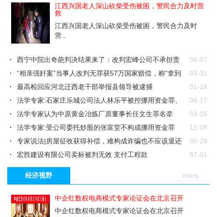
缅甸多名前省部级官员因煽动他人危害国家安全被判刑
12-24
[投诉]
从一则网文留言看东莞的民生状况
江西兴国老人深山砍柴受伤被困，警民合力及时营
救
[视野天下]
东莞市学习贯彻三中全会精神，不作为、乱作为现象
鲍里斯-格雷兹洛夫将出任俄驻白俄罗斯大使
12-24
江西兴国老人深山砍柴受伤被困，警民合力及时
该怎么处理呢？！
[廉政中国]
东莞市纪委原书记甄瑞潮被开除党籍，曾任围剿观音
营..
山总指挥
[视野天下]
豪横的南方电网就是牛！不在乎给不给观音山供电？
[社会]
不危险？！东莞这个红绿灯，交警常年在这查车
西宁中院出奇葩判决结果来了：改判宏峰公司不承担责
06-07
[舆论监督]
凭假印章和虚假材料就判公司支付所谓的巨额“借
任
“相亲强奸案”当事人改判无罪获57万国家赔偿，称“拿到
03-31
款”是职务侵占还是诈骗？
[投诉]
安徽全椒县委主要负责人被免职，东莞2000亩原始次森林
赔偿找个..
最高检回应河北迁西老干部举报县领导被逮捕
01-18
被毁谁之过？
法学专家:石家庄乐城公司法人林乐平被控挪用资金罪、
04-17
职务侵占罪..
法学专家认为中原黄金冶炼厂原董事长任文生罪名牵
03-15
强，家属希望公..
法学专家:受公司委托炒股的张富堂不构成挪用资金罪
12-09
专家说法|房屋征收获得补偿，难构成诈骗也不应该退还
05-28
宏胜建设有限公司卖标被判无效 支付工程款
07-01
河南高速交警查获45颗移动“炸弹”
05-13
经济视野
more..
李宁院士出售实验室动物获利千万等被判12年！
02-19
重庆渝北一男子疫情期间男子向路人吐口水、泼食用油
02-12
中企红数权电商模式专家论证会在北京召开
被批捕
长沙两男子拿身份证帮武汉1家开房被拘
01-31
中企红数权电商模式专家论证会在北京召开