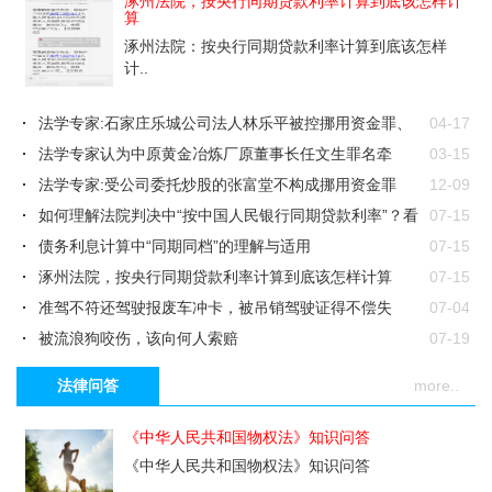
涿州法院，按央行同期贷款利率计算到底该怎样计
算
涿州法院：按央行同期贷款利率计算到底该怎样
计..
法学专家:石家庄乐城公司法人林乐平被控挪用资金罪、
04-17
职务侵占罪..
法学专家认为中原黄金冶炼厂原董事长任文生罪名牵
03-15
强，家属希望公..
法学专家:受公司委托炒股的张富堂不构成挪用资金罪
12-09
如何理解法院判决中“按中国人民银行同期贷款利率”？看
07-15
深圳市中..
债务利息计算中“同期同档”的理解与适用
07-15
涿州法院，按央行同期贷款利率计算到底该怎样计算
07-15
准驾不符还驾驶报废车冲卡，被吊销驾驶证得不偿失
07-04
被流浪狗咬伤，该向何人索赔
07-19
微信转账算不算借款？法院：有聊天记录佐证必须还钱
06-21
法律问答
more..
“一房二卖”、“一房多买”可能构成诈骗类犯罪
06-06
案例评析 | 9年前挪用公款30万元，是否已过追诉时效？
05-23
《中华人民共和国物权法》知识问答
本案应当如何计算执行阶段债务本息
11-11
《中华人民共和国物权法》知识问答