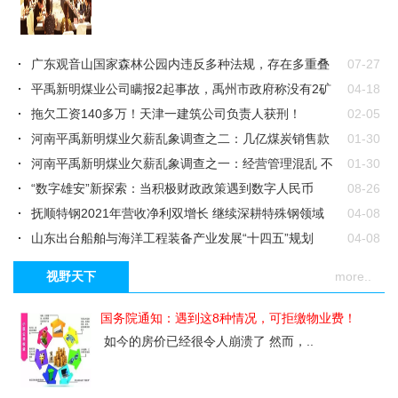
广东观音山国家森林公园内违反多种法规，存在多重叠
07-27
加重大安全风..
平禹新明煤业公司瞒报2起事故，禹州市政府称没有2矿
04-18
工
拖欠工资140多万！天津一建筑公司负责人获刑！
02-05
河南平禹新明煤业欠薪乱象调查之二：几亿煤炭销售款
01-30
进入个人腰包..
河南平禹新明煤业欠薪乱象调查之一：经营管理混乱 不
01-30
合常理
“数字雄安”新探索：当积极财政政策遇到数字人民币
08-26
抚顺特钢2021年营收净利双增长 继续深耕特殊钢领域
04-08
山东出台船舶与海洋工程装备产业发展“十四五”规划
04-08
贵州农信资产总额达九千五百七十八亿元
04-08
视野天下
more..
鲁银投资一季度净利预增131%-177%
04-08
建鹏控股(01722)发布2021年度业绩，股东应占亏损177
04-08
国务院通知：遇到这8种情况，可拒缴物业费！
8万澳门元，..
密封科技(301020.SZ)发布2021年业绩，净利润9264.71
04-08
如今的房价已经很令人崩溃了 然而，..
万元，减少..