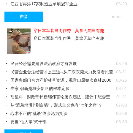
江西省再添17家制造业单项冠军企业
06-29
省公安厅举行聘任仪式 为首批7位受聘督察专员颁发聘
06-29
声音
more..
书
江西下发通知 严禁未经培训人员参与扑火
06-29
一图读懂：江西省第七次全国人口普查
06-29
穿日本军装当街作秀，莫拿无知当有趣
赣州章贡区发生多起小孩走失事件 家长千万要注意
06-29
穿日本军装当街作秀，莫拿无知当有趣
民营经济需要建设法治政府才有发展
05-28
民营企业合法经营才是王道--从广东东莞大力反腐看民营
03-31
企业的发..
国家多部门合力守护林草资源，观音山原始次森林2000
08-25
亩被破坏该有..
专家:创新是雄安新区的根本定位
06-01
胡星斗：财政部长楼继伟言论屡次违法，建议中纪委查
01-11
处
从“遮羞墙”到“刷白墙”，形式主义也有“七年之痒”？
07-03
心术不正的“乱谈”终会沦为笑谈
06-06
要当“仙人掌”式干部
05-30
让信任与监督“双管齐下”
01-28