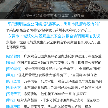
水泥一抠就掉!豪宅变成“豆腐渣”!央视曝光..
平禹新明煤业公司瞒报2起事故，禹州市政府称没有2矿
平禹新明煤业公司瞒报2起事故，禹州市政府称没有2矿工
工
东莞市：城镇化与景观生态安全的耦合协调濒濒临失调
东莞市：城镇化与景观生态安全的耦合协调濒濒临失调状态，生
状态..
态环境滞后型
“强势的枉法裁判”何以欺凌“无奈的正义维..
[经济视野]
广东观音山国家森林公园内违反多种法规，存在多重
叠加重大安全风险
[曝光]
馆陶乞业家二次致函邯郸市委书记：奇！邯郸市公安局的
核查报告竟成了疑犯的辩护词
[舆论监督]
“促进民营经济发展壮大”的号角下， “全国样本”缘何
收到“撤销令”？
[曝光]
“促进民营经济发展壮大”的号角下， “全国样本”缘何收
到“撤销令”？
[舆论监督]
万事俱备，只欠审批：观音山5A创建九年规划困局何
解？
[视野天下]
山东阳信县法院：判决书已经写出来，但领导不同意
涿州法院，按央行同期贷款利率计算到底该怎..
发出
[视野天下]
东莞腹地，他们花了26年给一座山“摸家底”
[举报]
哈尔滨高新区：7千多万拆迁诈骗案再起波澜，原征收办
副主任当庭举报纪委书记
[廉政中国]
重庆市委常委、两江新区区委书记罗蔺，被查