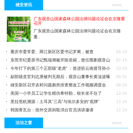
[视野天下]
南方电网孟振平董事长：您知道拒绝给公园供电阻碍
雄安资讯
more..
了民营企业的发展吗
[视野天下]
三河“招牌改色”风波后：店招换回来了吗？商户费用
广东观音山国家森林公园法律问题论证会在京隆重
报销了没？
[视野天下]
奇！东莞市的官方介绍里，知名景点竟没有观音山
召开
[曝光]
河北衡水多所学校可签“保本”协议？家长、学校、当地部
广东观音山国家森林公园法律问题论证会在京隆
门等多方回应
[舆论监督]
东莞市长吕成蹊提倡吃住游购娱展消费，曾去观音山
重..
有啥想法
[声音]
民营企业合法经营才是王道--从广东东莞大力反腐看民营
企业的发展之路
[曝光]
东莞四单位屡被网络曝光，竟上了光荣榜
重庆市委常委、两江新区区委书记罗蔺，被查
04-19
[舆论监督]
东莞市委常委会多次开会研究促进民营经济高质量发
东莞市纪委原书记甄瑞潮被开除党籍，曾任围剿观音山
07-15
展，考虑观音山公园了吗
[舆论监督]
全国人大代表和东莞市检察长开展巡林工作的新闻引
总指挥
今年打下的第三个正部级“老虎” ：曾进驻云南督导孙小
10-20
关注
[视野天下]
全网关注的观音山不再保留自然保护地，专家：程序
果案
副部级贪官刘志庚被判无期后，观音山董事长黄淦波曝
08-31
违法、实体违法
[舆论监督]
广东观音山国家森林公园：撤销自然保护地于法无据
光被其低价抢..
雄安新区召开农村问题厕所排查整改工作视频调度会
08-25
[曝光]
长城移动蛮横无耻！我果断放弃用了一年的靓号
美国一小学员工让学生模仿希特勒，校长坐不住了
12-24
[舆论监督]
遭遇地方多年卡脖，首家民营国家森林公园竟不再保
里拉危机溯源：土耳其“三高”与埃尔多安的“底牌”
12-24
留
[舆论监督]
东莞市形式一片大好，我却笑倒在观音山
韩国青瓦台：按外交原则取消台官员演讲邀请
12-24
[视野天下]
自然保护地整合优化：广东观音山国家森林公园将何
丑闻缠身、疫情恶化，英国首相焦头烂额
12-24
去何从
[舆论监督]
奇！制约打压国家森林公园，林业局五任局长各显花
法治之窗
more..
荷兰检察官呼吁判处马航MH17空难4名嫌疑人终身监禁
12-24
招
[视野天下]
南方电网，果然豪横无耻！