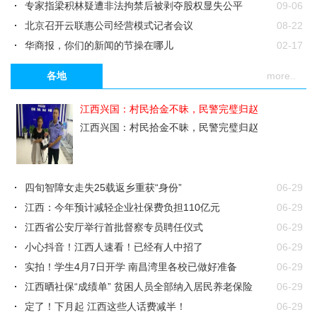
专家指梁积林疑遭非法拘禁后被剥夺股权显失公平
09-06
北京召开云联惠公司经营模式记者会议
08-22
华商报，你们的新闻的节操在哪儿
02-17
中国疾控中心在《新英格兰医学杂志》上的论文到底讲
02-13
各地
more..
了什么？
李兰娟院士及其家族的95家公司
02-10
外媒报道武汉街头尸体 家属称生前未被确诊新冠肺炎
02-03
江西兴国：村民拾金不昧，民警完璧归赵
武汉医生称"确诊7例SARS"被训诫
01-31
江西兴国：村民拾金不昧，民警完璧归赵
四旬智障女走失25载返乡重获“身份”
06-29
江西：今年预计减轻企业社保费负担110亿元
06-29
江西省公安厅举行首批督察专员聘任仪式
06-29
小心抖音！江西人速看！已经有人中招了
06-29
实拍！学生4月7日开学 南昌湾里各校已做好准备
06-29
江西晒社保“成绩单” 贫困人员全部纳入居民养老保险
06-29
定了！下月起 江西这些人话费减半！
06-29