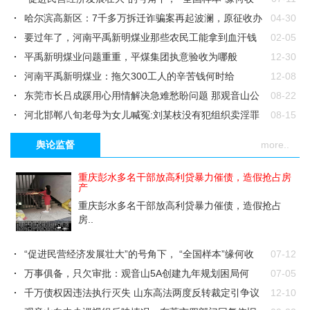
到“撤..
哈尔滨高新区：7千多万拆迁诈骗案再起波澜，原征收办
04-30
副主任当庭..
要过年了，河南平禹新明煤业那些农民工能拿到血汗钱
02-05
过年吗
平禹新明煤业问题重重，平煤集团执意验收为哪般
12-30
河南平禹新明煤业：拖欠300工人的辛苦钱何时给
12-08
东莞市长吕成蹊用心用情解决急难愁盼问题 那观音山公
08-22
园多次诉求..
河北邯郸八旬老母为女儿喊冤:刘某枝没有犯组织卖淫罪
08-15
南方电网，删帖招数不断为哪般
07-26
舆论监督
more..
东莞市市长吕成蹊：会上大讲发展经济植绿林、促进民
07-22
生讲作风，脸..
东莞市多位前领导落网，网曝众多问题的地下书记能否
06-21
重庆彭水多名干部放高利贷暴力催债，造假抢占房
产
置身事外
河北衡水多所学校可签“保本”协议？家长、学校、当地部
04-12
重庆彭水多名干部放高利贷暴力催债，造假抢占
门等多方..
房..
“促进民营经济发展壮大”的号角下， “全国样本”缘何收
07-12
到“撤..
万事俱备，只欠审批：观音山5A创建九年规划困局何
07-05
解？
千万债权因违法执行灭失 山东高法两度反转裁定引争议
12-10