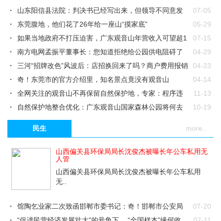
山东阳信县法院：判决书已经写出来，但领导不同意发
07-05
出
东莞腹地，他们花了26年给一座山“摸家底”
05-29
如果当地政府不打压迫害，广东观音山年营收入可望超1
07-15
0亿元
南方电网孟振平董事长：您知道拒绝给公园供电阻碍了
04-29
民营企业的发..
三河“招牌改色”风波后：店招换回来了吗？商户费用报销
04-23
了没？
奇！东莞市的官方介绍里，知名景点竟没有观音山
04-14
全网关注的观音山不再保留自然保护地，专家：程序违
11-13
法、实体违法..
自然保护地整合优化：广东观音山国家森林公园将何去
10-19
何从
南方电网，果然豪横无耻！
08-28
民生
more..
东莞市学习贯彻三中全会精神，不作为、乱作为现象该
07-26
怎么处理呢？..
豪横的南方电网就是牛！不在乎给不给观音山供电？
06-27
山西偏关县环保局局长沈俊杰被曝长年公车私用无
人管
观音山公园，东莞的骄傲！观音山公园，东莞的耻辱
05-22
山西偏关县环保局局长沈俊杰被曝长年公车私用
无..
馆陶乞业家二次致函邯郸市委书记：奇！邯郸市公安局
07-20
的核查报告竟..
“促进民营经济发展壮大”的号角下， “全国样本”缘何收
07-11