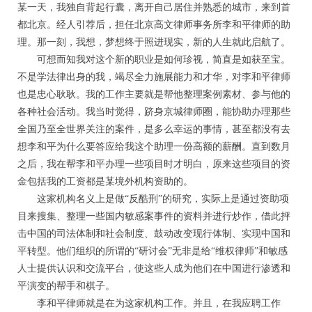
某一天，我独自背起行囊，离开自己居住并熟悉的城市，来到首
都北京。经人引荐后，担任北京高文律师事务所李和平律师的助
理。那一刻，我想，梦想终于照进现实，新的人生就此启航了。
可想而知我对这个新的职业是如何珍视，简直是如获至宝。
不是学法律出身的我，竭尽全力施展能力和才华，对李和平律师
也是忠心耿耿。我的工作主要就是帮他整理案例素材、参与他的
各种社会活动。我当时觉得，跻身京城律师圈，能协助办理那些
全国乃至全世界关注的案件，是多么幸运的事情，甚至都没有去
想李和平为什么要答应给我这个助理一份高额的薪酬。直到数月
之后，我在帮李和平办理一些项目时才明白，原来这些项目的资
金包括我的工资都是某境外机构资助的。
这家机构名义上是做“反酷刑”的研究，实际上是通过资助项
目来搜集、整理一些国内敏感案事件的资料并进行炒作，借此抨
击中国的司法体制和社会制度、鼓动改变现行体制、实现中国和
平转型。他们组织的所谓的“研讨会”无非是给“维权律师”和敏感
人士提供认识和交流平台，使这些人成为他们在中国进行渗透和
平演变的帮手和棋子。
李和平律师就是在为这家机构工作。并且，在我应聘工作