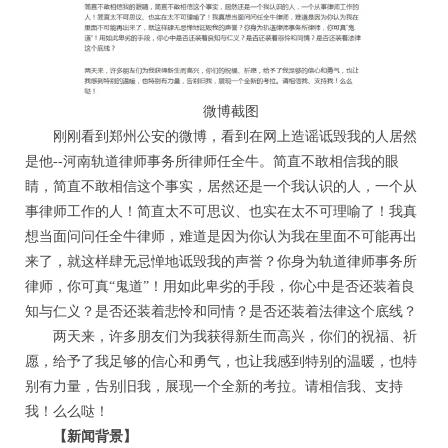
微博截图
刚刚看到郑州公安的微博，看到在网上造谣诋毁我的人居然
是他--河南轨道律师事务所律师任全牛。简直不敢相信我的眼
睛，简直不敢相信这个事实，居然还是一个我认识的人，一个从
事律师工作的人！简直太不可思议、也实在太不可理喻了！我真
想当面问问任全牛律师，难道是因为你认为我在里面不可能再出
来了，就这样肆无忌惮地诋毁我的声誉？你身为轨道律师事务所
律师，你可真“鬼道”！用如此卑劣的手段，你心中是否还装着良
知与仁义？是否还装着悲怜和同情？是否还装着法律这个底线？
两天来，许多朋友们为我获得新生而高兴，你们的祝福、祈
愿，给予了我足够的信心和勇气，也让我感到特别的温暖，也特
别有力量，告别旧我，展现一个全新的考拉。请相信我、支持
我！么么哒！
【新闻背景】