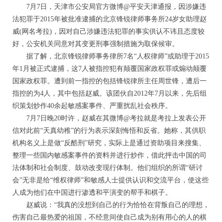
7月7日，天津市公安局官方微博@平安天津通报，因涉嫌违
法犯罪于2015年被批准逮捕的北京锋锐律师事务所24岁女助理赵
威(网名考拉)，因对自己涉嫌违法犯罪的事实供认不讳且态度较
好，公安机关同意对其变更刑事强制措施为取保候审。
据了解，北京锋锐律师事务律所7名“人权律师”或助理于2015
年1月被正式逮捕，这7人被指控犯有颠覆国家政权罪或煽动颠覆
国家政权罪。遭到前一指控的包括锋锐律所主任周世锋，遭后一
指控的为4人，其中包括赵威。该团伙自2012年7月以来，先后组
织策划炒作40余起敏感案事件、严重扰乱社会秩序。
7月7日晚20时许，赵威在其微博@考拉就是考拉上发表公开
信对此前“天真幼稚”的行为表示深刻悔悟和反省。她称，其供职
机构名义上是做“反酷刑”研究，实际上是通过资助项目来搜集、
整理一些国内敏感案事件的资料并进行炒作，借此抨击中国的司
法体制和社会制度、鼓动改变现行体制。他们组织的所谓“研讨
会”无非是给“维权律师”和敏感人士提供认识和交流平台，使这些
人成为他们在中国进行渗透和平演变的帮手和棋子。
赵威说：“我真的没想到自己的行为恰恰在背叛自己的理想，
伤害自己最热爱的祖国，不经意间使自己成为别有用心的人的棋