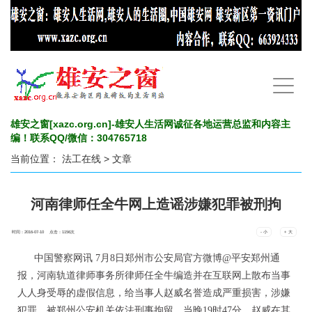
手
机
导
航
雄安之窗[xazc.org.cn]-雄安人生活网诚征各地运营总监和内容主
编！联系QQ/微信：304765718
当前位置：
法工在线
> 文章
河南律师任全牛网上造谣涉嫌犯罪被刑拘
时间：2016-07-10 点击：
1156
次
- 小
+ 大
中国警察网讯 7月8日郑州市公安局官方微博@平安郑州通
报，河南轨道律师事务所律师任全牛编造并在互联网上散布当事
人人身受辱的虚假信息，给当事人赵威名誉造成严重损害，涉嫌
犯罪，被郑州公安机关依法刑事拘留。当晚19时47分，赵威在其