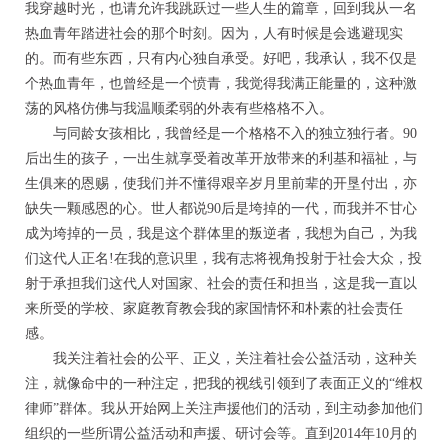
我穿越时光，也请允许我跳跃过一些人生的篇章，回到我从一名
热血青年踏进社会的那个时刻。因为，人有时候是会逃避现实
的。而有些东西，只有内心独自承受。好吧，我承认，我不仅是
个热血青年，也曾经是一个愤青，我觉得我满正能量的，这种激
荡的风格仿佛与我温顺柔弱的外表有些格格不入。
与同龄女孩相比，我曾经是一个格格不入的独立独行者。90
后出生的孩子，一出生就享受着改革开放带来的利基和福祉，与
生俱来的恩赐，使我们并不懂得艰辛岁月里前辈的开垦付出，亦
缺失一颗感恩的心。世人都说90后是垮掉的一代，而我并不甘心
成为垮掉的一员，我是这个群体里的叛逆者，我想为自己，为我
们这代人正名!在我的意识里，我有志将视角投射于社会大众，投
射于承担我们这代人对国家、社会的责任和担当，这是我一直以
来所受的学校、家庭教育教会我的家国情怀和朴素的社会责任
感。
我关注着社会的公平、正义，关注着社会公益活动，这种关
注，就像命中的一种注定，把我的视线引领到了表面正义的“维权
律师”群体。我从开始网上关注声援他们的活动，到主动参加他们
组织的一些所谓公益活动和声援、研讨会等。直到2014年10月的