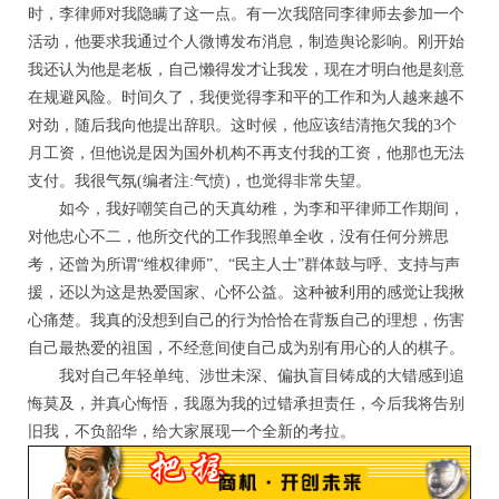
时，李律师对我隐瞒了这一点。有一次我陪同李律师去参加一个
活动，他要求我通过个人微博发布消息，制造舆论影响。刚开始
我还认为他是老板，自己懒得发才让我发，现在才明白他是刻意
在规避风险。时间久了，我便觉得李和平的工作和为人越来越不
对劲，随后我向他提出辞职。这时候，他应该结清拖欠我的3个
月工资，但他说是因为国外机构不再支付我的工资，他那也无法
支付。我很气氛(编者注:气愤)，也觉得非常失望。
如今，我好嘲笑自己的天真幼稚，为李和平律师工作期间，
对他忠心不二，他所交代的工作我照单全收，没有任何分辨思
考，还曾为所谓“维权律师”、“民主人士”群体鼓与呼、支持与声
援，还以为这是热爱国家、心怀公益。这种被利用的感觉让我揪
心痛楚。我真的没想到自己的行为恰恰在背叛自己的理想，伤害
自己最热爱的祖国，不经意间使自己成为别有用心的人的棋子。
我对自己年轻单纯、涉世未深、偏执盲目铸成的大错感到追
悔莫及，并真心悔悟，我愿为我的过错承担责任，今后我将告别
旧我，不负韶华，给大家展现一个全新的考拉。