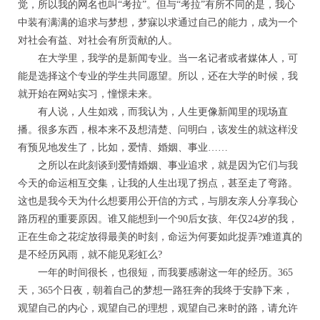
觉，所以我的网名也叫“考拉”。但与“考拉”有所不同的是，我心
中装有满满的追求与梦想，梦寐以求通过自己的能力，成为一个
对社会有益、对社会有所贡献的人。
在大学里，我学的是新闻专业。当一名记者或者媒体人，可
能是选择这个专业的学生共同愿望。所以，还在大学的时候，我
就开始在网站实习，憧憬未来。
有人说，人生如戏，而我认为，人生更像新闻里的现场直
播。很多东西，根本来不及想清楚、问明白，该发生的就这样没
有预见地发生了，比如，爱情、婚姻、事业……
之所以在此刻谈到爱情婚姻、事业追求，就是因为它们与我
今天的命运相互交集，让我的人生出现了拐点，甚至走了弯路。
这也是我今天为什么想要用公开信的方式，与朋友亲人分享我心
路历程的重要原因。谁又能想到一个90后女孩、年仅24岁的我，
正在生命之花绽放得最美的时刻，命运为何要如此捉弄?难道真的
是不经历风雨，就不能见彩虹么?
一年的时间很长，也很短，而我要感谢这一年的经历。365
天，365个日夜，朝着自己的梦想一路狂奔的我终于安静下来，
观望自己的内心，观望自己的理想，观望自己来时的路，请允许