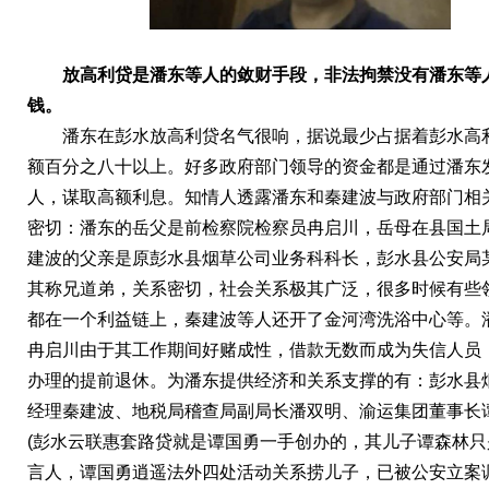
放高利贷是潘东等人的敛财手段，非法拘禁没有潘东等
钱。
潘东在彭水放高利贷名气很响，据说最少占据着彭水高
额百分之八十以上。好多政府部门领导的资金都是通过潘东
人，谋取高额利息。知情人透露潘东和秦建波与政府部门相
密切：潘东的岳父是前检察院检察员冉启川，岳母在县国土
建波的父亲是原彭水县烟草公司业务科科长，彭水县公安局
其称兄道弟，关系密切，社会关系极其广泛，很多时候有些
都在一个利益链上，秦建波等人还开了金河湾洗浴中心等。
冉启川由于其工作期间好赌成性，借款无数而成为失信人员
办理的提前退休。为潘东提供经济和关系支撑的有：彭水县
经理秦建波、地税局稽查局副局长潘双明、渝运集团董事长
(彭水云联惠套路贷就是谭国勇一手创办的，其儿子谭森林只
言人，谭国勇逍遥法外四处活动关系捞儿子，已被公安立案调