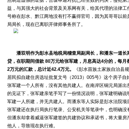
然制造虚假的证据，合谋串通对抗已经生效的判决，侵犯第
益，与其强大的社会背景及关系网有关，给其代理的法律工
号称在彭水、黔江两地没有打不赢得官司，因为其哥哥以前
局局长，现在已离职开律师事务所了。
潘双明作为彭水县地税局
稽查局
副局长，
和潘东一道
长
贷，在职期间借款
80万元给张军建，月息高达4分的，每月都
2万元的汇款，总计
近
4
2.4
万元
。
《彭水苗族土家族自治县
居民拟自建住房选址批复文号（
2013）005号》这个房子
张军建一个人所有，没有其他共建人。在南岸区铜元局派出
的见证下，张军建亲笔手写了一份情况说明，张军建明确说
军建一人所建，并无共建人。而潘东等人实际是彭水法院项
张军建还在执行局执行笔录、公安机关等笔录中，也明确没
但潘东却拿着威逼张军建签的共建协议和承诺书，将大量房
他人，导致现在执行难。