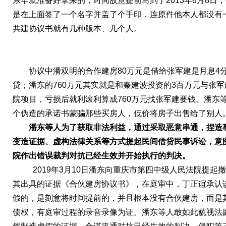
东早就准备好拿来的，时间故意提前写到了2013年8月8日
是在上面签了一个名字并盖了个手印，连原件他本人都没有
共建协议书就有几种版本、几个人。
协议中潘双明的合作建房80万元是借给张军建是月息4
贷；潘东的760万元其实就是和秦建波投资的3百万元与张
院项目，亏损后就利滚利算成760万元找张军建要钱。潘东
个伪造的承诺书蒙骗那些买房人，低价将房子出售给了别人
潘东等人
为了获取非法利益，通过采取恶意串通，捏造
变造证据、虚构法律关系等方式提起民间借贷民事诉讼，意
院作出错误裁判
对抗已经生效并开始执行的判决
。
2019年3月10日潘东向重庆市第四中级人民法院提起
其出具的证据《合伙建房协议书》，在庭审中，丁正谊承认
假的，是刻意将时间提前的，并且根本没有合伙建房，而是
债权，有庭审过程的录音录像为证。潘东等人敢如此藐视法