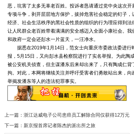
恶，坑害了太多无辜老百姓。投诉者恳请通过党中央这次开
专项斗争，剥开层层地方保护，拔掉危害社会稳定的钉子，
经济、社会生活秩序的黑社会性质的组织的行为理应得到法
让人民群众老百姓带着满满的安全感迈入全面小康社会。我
和政府一定会还彭水一片蓝天，一汪净水。
据悉在
2019年1月14日，范女士向重庆市委政法委进行
报，5月15日，又向彭水县检察院进行了实名举报。为此陶
被公安机关侦查，但主谋潘东后来却出来了，只有陶成仁背
拘。对此，本网将继续关注并呼吁受害者们勇敢站出来，向
举揭发潘东等人的违法犯罪事实。
上一篇：
浙江达威电子公司患癌员工解除合同仅获得12万元
下一篇：
新京报首席记者陈杰的派出所之旅