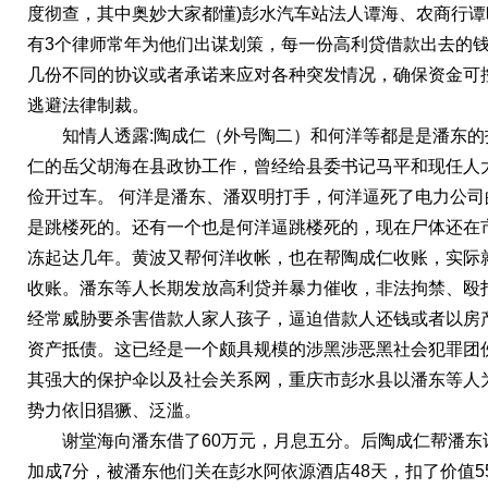
度彻查，其中奥妙大家都懂)彭水汽车站法人谭海、农商行谭
有
3个律师常年为他们出谋划策，每一份高利贷借款出去的
几份不同的协议或者承诺来应对各种突发情况，确保资金可
逃避法律制裁。
知情人透露:
陶成仁（外号陶二）和何洋等都是是潘东的
仁
的岳父胡海在县政协工作，曾经给县委书记马平和现任人
俭开过车。
何洋是潘东、潘双明打手，何洋逼死了电力公司
是跳楼死的。还有一个也是何洋逼跳楼死的，现在尸体还在
冻起达几年。黄波又帮何洋收帐，也在帮陶成
仁
收账，实际
收账。潘东等人长期发放高利贷并暴力催收，非法拘禁、殴
经常威胁要杀害借款人家人孩子，逼迫借款人还钱或者以房
资产抵债。这已经是一个颇具规模的涉黑涉恶黑社会犯罪团
其强大的保护伞以及社会关系网，重庆市彭水县以潘东等人
势力依旧猖獗、泛滥。
谢堂海向潘东借了60万元，月息五分。
后陶成
仁
帮潘东
加成
7分，被潘东他们关在彭水阿依源酒店48天，扣了价值5