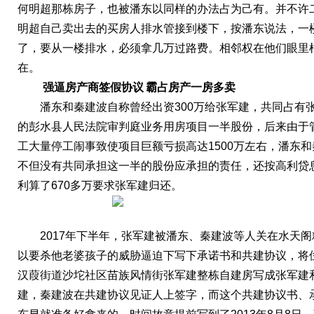
何明超那栋房子，也被潘东以同样的办法占为己有。并不许
明超自己卖出去的买房人排水管接到楼下，按潘东说法，一
了，要从一楼排水，必须拿几万过路费。相邻权在他们眼里
在。
强逼房产商签假协议
霸占房产一房多卖
潘东和秦建波
自称曾经出资
300万给张军建，共同占有
的彭水县人民法院审判庭业务用房项目一半股份，
后来由于
工大量停工闹事致使项目巨额亏损高达
1500万左右，潘东
不但没有共同承担这一半的股份应承担的责任，还按高利贷
利算了670多万要求张军建归还。
2017年下半年，张军建被潘东、秦建波等人关在水天
以要杀他老婆孩子的威胁逼迫下写下承诺书和共建协议，将
汉葭街道沙坨社区苗族风情街张军建整栋自建房写成张军建
建，秦建波在共建协议见证人上签字，而这个共建协议书、