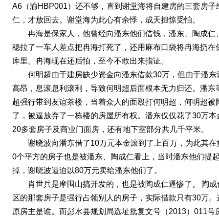
A6（渝HBP001）还不够，直到谢堂海将自建房的三套房子
仁
，才放回去。谢堂海为此心有余悸，成天担惊受怕。
冉海是保家人，他曾经向潘东他们借钱，潘东、陶成仁
稳拉了一车人差点把冉海打死了，还用麻布口袋将冉海扔在
库里。冉海现在还后怕，至今不敢出来指证。
何明超由于建房缺少资金向潘东借款
30万，但由于潘东
高昂，息滚息利滚利，导致何明超后面根本无力归还。潘东
超强行带到友谊茶楼，当着众人的面殴打何明超，何明超被
了，被逼
放弃了一栋楼的房屋所有权。潘东仅仅花了
30万
20多套房子及商业门面房，还有地下室部分共几千平米。
谢晓波向潘东借了10万元本金滚到了上百万，为此其在
0个平方的房子也是被潘东、陶成
仁
看上，当时潘东他们提
掉，谢晓波逼迫以80万元卖
给潘东他们了。
肖世兵是摩围山搞开发的，也是被陶成
仁
逼惨了。
陶成
区的那套房子是强行占领别人的房子，实际借款只有
30万
原房主是谁。而彭水县规划局选址批复文号（2013）011号