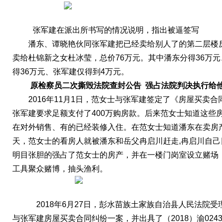
张军建在派出所书写的情况说明，指出被逼签写
潘东、谭晓艳伙同张军建把已经卖给别人了的第二层楼
卖给杜锦新之女杜冰莹，总价76万元。其中潘东分得36万
得36万元、张军建仅得到4万元。
原检察员
二次撕毁法院查封公告
强占法院判决执行给
2016年11月1日，范女士与张军建签定了《房屋买卖合
张军建要求足额支付了400万购房款。后来范女士知道这些
在对外销售、有的已经装修入住。在范女士知道潘东在卖房
天，范女士的看房人就被潘东和岳父冉启川赶走,冉启川自己
明目张胆的强占了范女士的房产，并在一楼门岗室设立赌场
工具聚众赌博，抽头渔利。
2018年6月27日，彭水苗族土家族自治县人民法院受
与张军建房屋买卖合同纠纷一案，并出具了（2018）渝0243