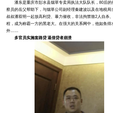
潘东是重庆市彭水县烟草专卖局执法大队队长，
80后
察员的岳父帮助下，与烟草公司副经理秦建波以及在地税局
叔叔潘双明一起放高利贷、暴力催收，非法拘禁致2人自杀
程，成为称霸一方的黑老大。在强大的关系网中，他如鱼得
外……
多官员实施套路贷
逼借贷者崩溃