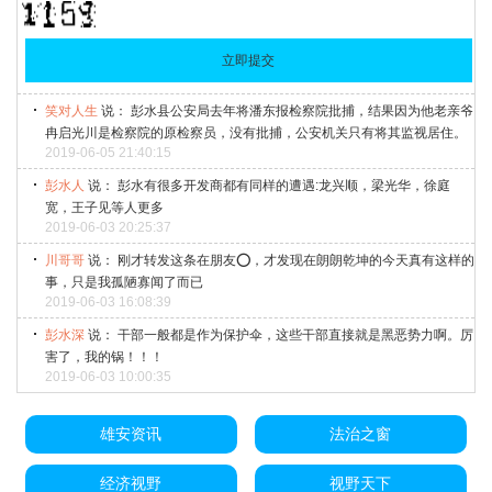
笑对人生
说： 彭水县公安局去年将潘东报检察院批捕，结果因为他老亲爷
冉启光川是检察院的原检察员，没有批捕，公安机关只有将其监视居住。
2019-06-05 21:40:15
彭水人
说： 彭水有很多开发商都有同样的遭遇:龙兴顺，梁光华，徐庭
宽，王子见等人更多
2019-06-03 20:25:37
川哥哥
说： 刚才转发这条在朋友⭕，才发现在朗朗乾坤的今天真有这样的
事，只是我孤陋寡闻了而已
2019-06-03 16:08:39
彭水深
说： 干部一般都是作为保护伞，这些干部直接就是黑恶势力啊。厉
害了，我的锅！！！
2019-06-03 10:00:35
雄安资讯
法治之窗
经济视野
视野天下