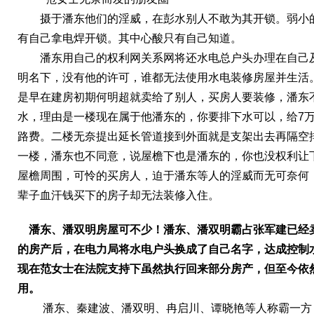
摄于潘东他们的淫威，在彭水别人不敢为其开锁。弱小
有自己拿电焊开锁。其中心酸只有自己知道。
潘东用自己的权利网关系网将还水电总户头办理在自己
明名下，没有他的许可，谁都无法使用水电装修房屋并生活
是早在建房初期何明超就卖给了别人，买房人要装修，潘东
水，理由是一楼现在属于他潘东的，你要排下水可以，给
7
路费。二楼无奈提出延长管道接到外面就是支架出去再隔空
一楼，潘东也不同意，说屋檐下也是潘东的，你也没权利让
屋檐周围，可怜的买房人，迫于潘东等人的淫威而无可奈何
辈子血汗钱买下的房子却无法装修入住。
潘东、潘双明房屋
可
不少
！
潘东、潘双明霸占张军建已经
的房产后，在电力局将水电户头换成了自己名字，达成控制
现在范女士在法院支持下虽然执行回来部分房产，但至今依
用。
潘东、秦建波、潘双明、冉启川、谭晓艳等人称霸一方