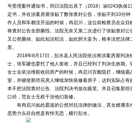
号受理案件通知书，同日法院出具了（2018）渝0243执保1
定书，并在涉案房屋张贴了数张查封公告，张贴不到10分钟
作人员和车都没开远的时候，冉启川，这位前检察员在众目
将查封公告全部撕毁。法院无奈又第二次进行了张贴查封公
又公然撕掉。如此知法犯法，如此胆大妄为，根本没把法律
里。
2018年8月17日，彭水县人民法院依法将涉案房屋判决
士，张军建也委托了他人签收，并且已经到了判决生效期。9
女士去依法维权收回房产的时候，冉启川百般阻拦，继续霸
室，并唆使那些买房人继续加快装修着房子，达到实际占有
本不把法院查封公告、法院判决书放在眼里。并且召集那些
口径，范女士无权干涉他们装修。
有冉启川如此霸道的公然对抗法律的做法，其女婿潘东
恶势力头目自然是有恃无恐，横行彭水。