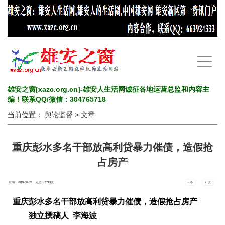
手
机
导
航
雄安之窗[xazc.org.cn]-雄安人生活网诚征各地运营总监和内容主
编！联系QQ/微信：304765718
当前位置：
舆论监督
> 文章
重庆彭水多名干部放高利贷暴力催债，造假抢
占房产
时间：2019-06-02 点击：
3713
次
- 小
+ 大
重庆彭水
多名干部
放高利贷
暴力催债，
造假抢占房产
独立撰稿人
李海波