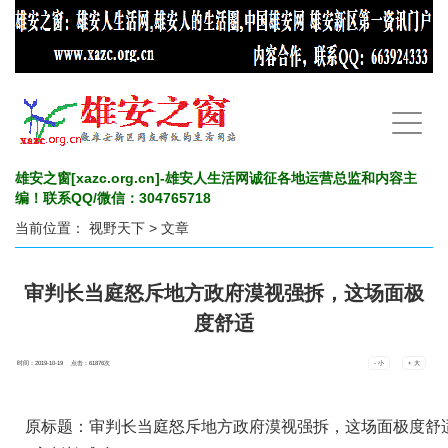
手
机
导
航
雄安之窗[xazc.org.cn]-雄安人生活网诚征各地运营总监和内容主
编！联系QQ/微信：304765718
当前位置：
视野天下
> 文章
审判长当庭怒斥地方政府漠视强拆，这场面极
度舒适
时间：2019-10-19 点击：
61876
次
- 小
+ 大
原标题：审判长当庭怒斥地方政府漠视强拆，这场面极度舒