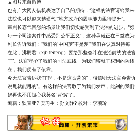
▲图片来自微博
也有广大网友借机表达了自己的期待：“这样的法官请给我来一
法院也可以越来越硬气”“地方政府的履职能力亟待提升”。
审判长霸气回怼的场景让我们切实感受到了法治的进步。“
每一个司法案件中感受到公平正义”，这种承诺正在日益成
判长告诉我们：“我们的‘中国梦’不是梦”“我们在认真对待每一
在此，沸腾君（xjb-feiteng）要给那些奋斗在法治前线的法
了”。法官守护了我们的司法底线，为我们铸就了权利的防
在，我们便有了依靠。
今天法官告诉我们“锅，不是这么背的”，相信明天法官会告诉
说甩就能甩的”。有这样的法官敢于为我们发声，此刻的我
妈再也不用担心我莫名“背锅“了。
编辑：狄宣亚? 实习生：孙文静? 校对：李项玲