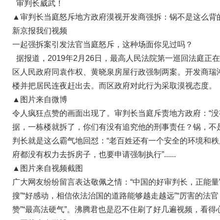
审判长威武！
▲审判长当庭怒斥地方政府漠视开发商强拆：锅不是这么背的
新京报我们视频
一起强拆案引发法官当庭怒斥，这种场面你见过吗？
据报道，2019年2月26日，最高人民法院第一巡回法庭正
区人民政府同袁作权、黄晓泉房屋行政强制两案。开发商瑞
楼并把居民连夜赶出去。而区政府对此行为采取漠视态度。
▲图片来自微博
令人疯狂点赞的画面出现了。审判长当庭斥责地方政府：“没
据，一栋楼就拆了，你们有没有追究他的刑事责任？锅，不
判长就是这么霸气地回怼：“老百姓还有一个安全的环境和秩序
府都没有权力去拆房子，也要申请强制执行”......
▲图片来自视频截图
广大网友纷纷留言表达敬佩之情：“中国的好审判长，正能量”
搜”“好感动，相信依法治国的道路能够越走越远”“厉害的法
赞”“最高法硬气”。沸腾君也是忍不住刷了好几遍视频，看得