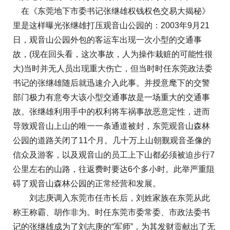
在《东莞地下市委书记张继雄权钱权色交易大揭秘》
里是这样曝光张继雄打压观音山公园的：2003年9月21
日，观音山公园外包的客运车出现一次小型的交通事
故，(现在回头看，这次事故，人为操作栽赃的可能性很
大)当时并无人员出现重大伤亡，但当时时任东莞政法委
书记的张继雄随后就迅速介入此事。并授意麾下的交警
部门极力有意夸大该小型交通事故是一场重大的交通事
故。张继雄利用手中的权利将车祸事故恶意定性，进而
导致观音山上山的唯一一条通道被封，东莞观音山森林
公园的道路关闭了11个月。几十万上山朝觐观音圣像的
信众及游客，以及观音山的员工上下山都必须被迫步行7
公里左右的山路，往返费时要达6个多小时。此举严重阻
碍了观音山森林公园的正常经营和发展。
刘志庚调入东莞市任市长后，刘姓家族在东莞从此
称王称霸、胡作非为。时任东莞市委常委、市政法委书
记的张继雄成为了刘志庚的“军师”，为其发财贡献出了无