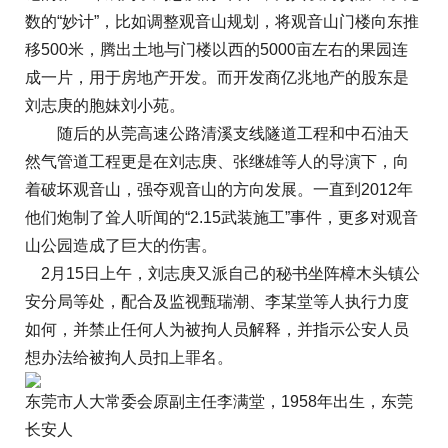
数的“妙计”，比如调整观音山规划，将观音山门楼向东推
移500米，腾出土地与门楼以西的5000亩左右的果园连
成一片，用于房地产开发。而开发商亿兆地产的股东是
刘志庚的胞妹刘小苑。
随后的从莞高速公路清溪支线隧道工程和中石油天
然气管道工程更是在刘志庚、张继雄等人的导演下，向
着破坏观音山，强夺观音山的方向发展。一直到2012年
他们炮制了耸人听闻的“2.15武装施工”事件，更多对观音
山公园造成了巨大的伤害。
2月15日上午，刘志庚又派自己的秘书坐阵樟木头镇公
安分局等处，配合及监视甄瑞潮、李某堂等人执行力度
如何，并禁止任何人为被拘人员解释，并指示公安人员
想办法给被拘人员扣上罪名。
东莞市人大常委会原副主任李满堂，1958年出生，东莞
长安人