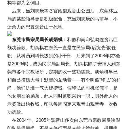
构等都为之侧目。
后来，当刘志庚等贪官觊觎观音山公园后，东莞林业
局的某些领导更是积极配合，充当刘志庚的马前卒，不
遗余力的想置观音山于死地。
东莞市民宗局局长胡炳棋：
和假和尚印弘勾连贪污巨
额功德款。胡炳棋在东莞一直是在民宗局(后统战部)任
职，从科员到科长级别的小干部，后来到了2008年(亦会
是2009年)，成为民宗局副局长。胡炳棋除了安插人到东
莞市各个宗教场所，定期的收一些功德款。胡炳棋早已
和自己捞钱大帮手默契的互动着——有个叫假“印弘”的和
尚，他们沆瀣一气大肆捞钱。假印弘的司机张儒平，是
他女朋友的弟弟，此人同时兼职采购一职，另外此人的
老婆做出纳收钱，印弘每周固定来观音山观音寺一次收
功德款。
在2004年、2005年观音山多次向东莞市宗教局反映假
印弘是假和尚，不是来修行而是来捞功德款的。胡炳棋