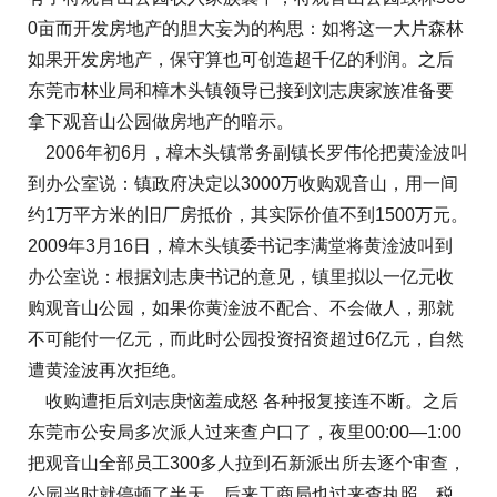
0亩而开发房地产的胆大妄为的构思：如将这一大片森林
如果开发房地产，保守算也可创造超千亿的利润。之后
东莞市林业局和樟木头镇领导已接到刘志庚家族准备要
拿下观音山公园做房地产的暗示。
2006年初6月，樟木头镇常务副镇长罗伟伦把黄淦波叫
到办公室说：镇政府决定以3000万收购观音山，用一间
约1万平方米的旧厂房抵价，其实际价值不到1500万元。
2009年3月16日，樟木头镇委书记李满堂将黄淦波叫到
办公室说：根据刘志庚书记的意见，镇里拟以一亿元收
购观音山公园，如果你黄淦波不配合、不会做人，那就
不可能付一亿元，而此时公园投资招资超过6亿元，自然
遭黄淦波再次拒绝。
收购遭拒后刘志庚恼羞成怒 各种报复接连不断。之后
东莞市公安局多次派人过来查户口了，夜里00:00—1:00
把观音山全部员工300多人拉到石新派出所去逐个审查，
公园当时就停顿了半天。后来工商局也过来查执照、税