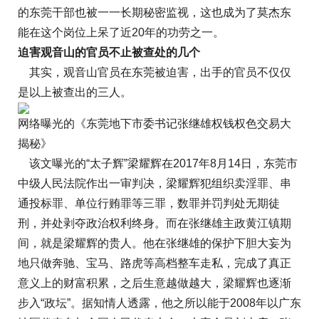
的东莞干部也被一一长期秘密监视，这也成为了莫杰东
能在这个岗位上呆了近20年的功劳之一。
迫害观音山的官员不止被查处的几个
其实，观音山官员在东莞被迫害，出手的官员不仅仅
是以上被查出的三人。
网络曝光的《东莞地下市委书记张继雄权钱权色交易大
揭秘》
该文曝光的“太子辉”梁耀辉在2017年8月14日，东莞市
中级人民法院作出一审判决，梁耀辉犯组织卖淫罪、串
通投标罪、单位行贿罪等三罪，数罪并罚判处无期徒
刑，并处剥夺政治权利终身。而在张继雄主政黄江镇期
间，就是梁耀辉的贵人。他在张继雄的保护下胆大妄为
地只做奔驰、宝马、路虎等高档整车走私，完成了真正
意义上的财富积累，之后生意越做越大，梁耀辉也逐渐
步入“政坛”。据知情人透露，他之所以能于2008年以广东