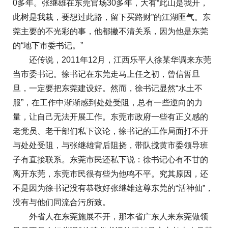
0多年。张继雄在东莞官场30多年，大有“此山是我开，
此树是我栽，要想过此路，留下买路财”的江湖匪气。东
莞主要的不光彩的事，他都撇不清关系，因为他是东莞
的“地下市委书记。”
还传说，2011年12月，江西乐平人徐某华调来东莞
当市委书记。徐书记在东莞走马上任之初，曾信誓旦
旦，一定要把东莞建设好。然而，徐书记显然“水土不
服”，在工作中渐渐感到处处受阻，总有一些逆向的力
量，让自己无法开展工作。东莞市政府一些有正义感的
老党员、老干部们私下议论，徐书记的工作局面打不开
与处处受阻，与张继雄背后阻挠，带队搅黄市委领导班
子有直接联系。东莞市民还私下说：徐书记心有不甘的
离开东莞，东莞市民很有些为他鸣不平。究其原因，还
不是因为徐书记没有恭敬好张继雄这尊东莞的“活神仙”，
没有与他们同流合污所致。
外省人在东莞施展不开，那本省广东人来东莞做领