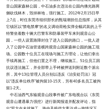
音山国家森林公园，中石油多次违法在公园内佛光路两
侧砍伐林木，毁掉林地，强行施工。2012年2月15日早
上7点，时任东莞市组织部长的甄瑞潮担任总指挥，从其
它镇区以“禁电禁摩“的名义调动荷枪实弹全幅武装的上千
特警坐着数十辆大巴警车和防暴装甲车来到观音山公
园，一些人设置路障封住了进入公园的路口，一批人进
入了公园中石油管道横跨观音山国家森林公园的施工现
场。公园数十位员工在现场与施工方理论，让他们拿出
手续再施工，但他们置之不理，继续施工。51位员工因
抗议违法施工，并全部带上手铐被押送到附近数个派出
所，其中13位管理人员分别以违反《治安处罚法》冠
以“违反单位秩序”被拘留10-15天，另有40多名员工被拘
留1-2天。
中石油西气东输观音山段事件被广东电视台以《东莞
观音山遭遇暴力强挖》进行新闻报道并配发评论，指
出“双方在未就施工、路由及赔偿方案达成一致情况下，