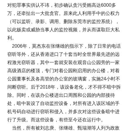
对犯罪事实供认不讳，初步确认贪污受贿高达6000多
万，还牵扯出一大批贪官。原来此人利用手中的公权力
（可以监听、录影、调用、删除东莞市的监控系统），
以此贩卖或威胁当事人的监控视频，并从而谋取巨大私
利。
2006年，莫杰东在张继雄的指示下，除了日常的电话
窃听等外，还从香港进口了十套当时全世界最先进的远
程激光窃听器，其中一套就安装在观音山公园旁的一家
高级酒店的楼顶，专门对着公园刚启用的办公楼，对着
公园董事长及各高管的办公室的玻璃窗，实施24小时不
间断窃听。后于2018年，该设备老化，才不得不暗中拆
除。同时，在该办公楼进出口周围和公园的内部接待
处，暗中装设了自动监控设备，对所有进入该区域的手
机号码自动进行窃听和侵入，并多次对这些设备暗中进
行了升级。而这些设备，有些至今还在运行中。
当然，所有被刘志庚、张继雄、甄瑞潮等人列为政敌