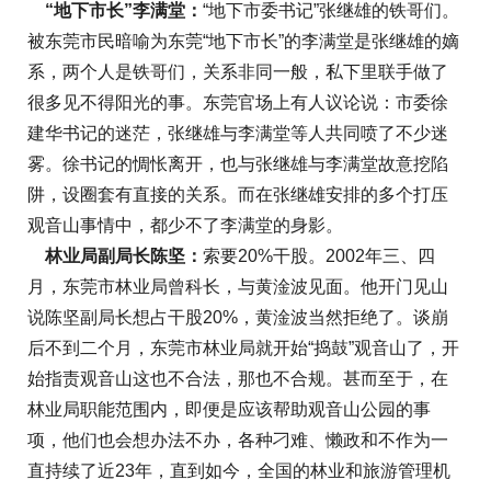
“地下市长”李满堂：
“地下市委书记”张继雄的铁哥们。
被东莞市民暗喻为东莞“地下市长”的李满堂是张继雄的嫡
系，两个人是铁哥们，关系非同一般，私下里联手做了
很多见不得阳光的事。东莞官场上有人议论说：市委徐
建华书记的迷茫，张继雄与李满堂等人共同喷了不少迷
雾。徐书记的惆怅离开，也与张继雄与李满堂故意挖陷
阱，设圈套有直接的关系。而在张继雄安排的多个打压
观音山事情中，都少不了李满堂的身影。
林业局副局长陈坚：
索要20%干股。2002年三、四
月，东莞市林业局曾科长，与黄淦波见面。他开门见山
说陈坚副局长想占干股20%，黄淦波当然拒绝了。谈崩
后不到二个月，东莞市林业局就开始“捣鼓”观音山了，开
始指责观音山这也不合法，那也不合规。甚而至于，在
林业局职能范围内，即便是应该帮助观音山公园的事
项，他们也会想办法不办，各种刁难、懒政和不作为一
直持续了近23年，直到如今，全国的林业和旅游管理机