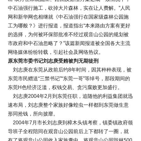
中石油强行施工，砍掉大片森林，实在让人费解。”人民
网和新华网也相继就《中石油强行在国家级森林公园施
工为哪般？》进行报道，报道指出“本来路由方案有更好
的选择，为何被环保部批准不经过观音山公园的规划被
市政府和中石油忽略了？”该篇新闻报道被全国各大主流
网络媒体纷纷转载，引起社会及网络热议。
原东莞市委书记刘志庚受贿被判无期徒刑
刘志庚在东莞从政前后约8年时间，因其种种表现，被
东莞市民赠送“三禁书记”“东莞一哥”等绰号，那段期间的
东莞H色经济泛滥，权钱交易、贪污腐败更加盛行。
刘志庚2004年2月到东莞任职，追随他的利益集团就迅
速布局，刘志庚整个家族好像蝗虫一样都到东莞做生意
形同抢钱，所向披靡。
2004年7月市长刘志庚到樟木头镇考察，镇委镇政府领
导班子全程陪同在观音山公园前后上下都转了一圈，就
有了将观音山公园收入家族囊中，将观音山公园毁林500