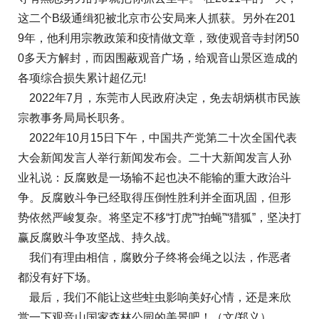
这二个B级通缉犯被北京市公安局来人抓获。另外在201
9年，他利用宗教政策和疫情做文章，致使观音寺封闭50
0多天方解封，而因围蔽观音广场，给观音山景区造成的
各项综合损失累计超亿元!
2022年7月，东莞市人民政府决定，免去胡炳棋市民族
宗教事务局局长职务。
2022年10月15日下午，中国共产党第二十次全国代表
大会新闻发言人举行新闻发布会。二十大新闻发言人孙
业礼说：反腐败是一场输不起也决不能输的重大政治斗
争。反腐败斗争已经取得压倒性胜利并全面巩固，但形
势依然严峻复杂。将坚定不移“打虎”“拍蝇”“猎狐”，坚决打
赢反腐败斗争攻坚战、持久战。
我们有理由相信，腐败分子终将会绳之以法，作恶者
都没有好下场。
最后，我们不能让这些蛀虫影响美好心情，还是来欣
赏一下观音山国家森林公园的美景吧！（文/郑义）