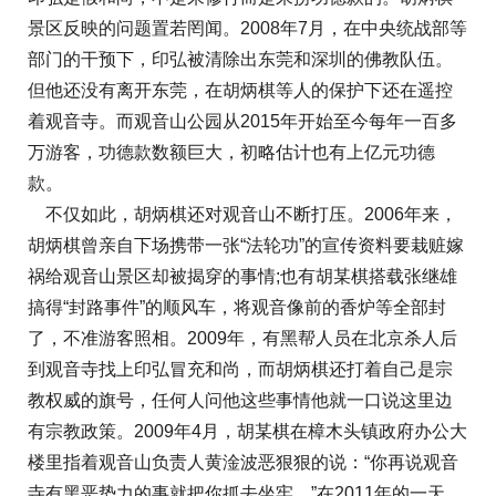
景区反映的问题置若罔闻。2008年7月，在中央统战部等
部门的干预下，印弘被清除出东莞和深圳的佛教队伍。
但他还没有离开东莞，在胡炳棋等人的保护下还在遥控
着观音寺。而观音山公园从2015年开始至今每年一百多
万游客，功德款数额巨大，初略估计也有上亿元功德
款。
不仅如此，胡炳棋还对观音山不断打压。2006年来，
胡炳棋曾亲自下场携带一张“法轮功”的宣传资料要栽赃嫁
祸给观音山景区却被揭穿的事情;也有胡某棋搭载张继雄
搞得“封路事件”的顺风车，将观音像前的香炉等全部封
了，不准游客照相。2009年，有黑帮人员在北京杀人后
到观音寺找上印弘冒充和尚，而胡炳棋还打着自己是宗
教权威的旗号，任何人问他这些事情他就一口说这里边
有宗教政策。2009年4月，胡某棋在樟木头镇政府办公大
楼里指着观音山负责人黄淦波恶狠狠的说：“你再说观音
寺有黑恶势力的事就把你抓去坐牢。”在2011年的一天，