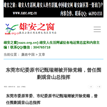
手
机
导
航
雄安之窗[xazc.org.cn]-雄安人生活网诚征各地运营总监和内容主
编！联系QQ/微信：304765718
当前位置：
廉政中国
> 文章
东莞市纪委原书记甄瑞潮被开除党籍，曾任围
剿观音山总指挥
时间：2024-07-15 点击：
1759
次
- 小
+ 大
东莞市委原常委、市纪委原书记甄瑞潮被开除党籍，曾
任围剿观音山总指挥