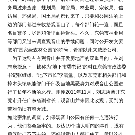
务局过来查账，规划局、城管局、林业局、宗教局、信
访局、环保局、国土局的都过来了，只要和公园沾的上
边的部门都过来收拾观音山了，每个部门轮一遍，而且
名目繁多，尽是鸡蛋里面挑骨头。不久，东莞市林业局
等部门又过来调查观音山的手续问题，同时公开发文要
取消“国家级森林公园”的称号，希望以此来威胁公司。
为了达到占有观音山并开发房地产的双重目的，在刘
志庚授意下，被称为“地下市委书记”的时任东莞市政法委
书记张继雄、“地下市长”李满堂、以及东莞市相关部门和
樟木头镇职能部门干部及当地黑恶势力对观音山公园进
行了长年不断的恶行。即便2011年11月，刘志庚离开东
莞市升任广东省副省长，观音山并未因此改观，受到的
苦难仍旧有增无减。
如此密集的调查，如果观音山公园有任何一点违法行
为，他们都会坐牢的。多达19个骇人听闻的事件，没有
勇气时扛不下去的，还好观音山人都扛住了。所以这么