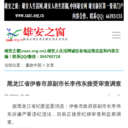
手
机
导
航
雄安之窗[xazc.org.cn]-雄安人生活网诚征各地运营总监和内容主
编！联系QQ/微信：304765718
当前位置：
廉政中国
> 文章
黑龙江省伊春市原副市长李伟东接受审查调查
时间：2019-04-25 点击：
595
次
- 小
+ 大
据黑龙江省纪委监委消息：伊春市政府原副市长李伟
东涉嫌严重违纪违法，目前正接受纪律审查和监察调
查。