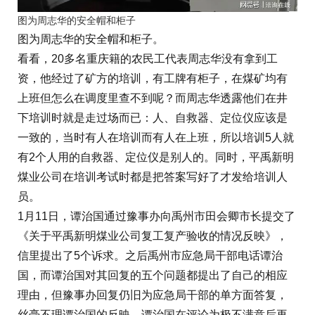
图为周志华的安全帽和柜子
图为周志华的安全帽和柜子。
看看，20多名重庆籍的农民工代表周志华没有拿到工
资，他经过了矿方的培训，有工牌有柜子，在煤矿均有
上班但怎么在调度里查不到呢？而周志华透露他们在井
下培训时就是走过场而已：人、自救器、定位仪应该是
一致的，当时有人在培训而有人在上班，所以培训5人就
有2个人用的自救器、定位仪是别人的。同时，平禹新明
煤业公司在培训考试时都是把答案写好了才发给培训人
员。
1月11日，谭治国通过豫事办向禹州市田会卿市长提交了
《关于平禹新明煤业公司复工复产验收的情况反映》，
信里提出了5个诉求。之后禹州市应急局干部电话谭治
国，而谭治国对其回复的五个问题都提出了自己的相应
理由，但豫事办回复仍旧为应急局干部的单方面答复，
丝毫不理谭治国的反映。谭治国在评论为极不满意后再