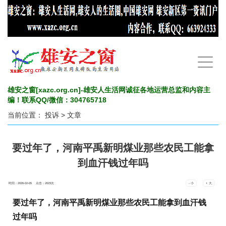
手
机
导
航
雄安之窗[xazc.org.cn]-雄安人生活网诚征各地运营总监和内容主
编！联系QQ/微信：304765718
当前位置：
投诉
> 文章
要过年了，河南平禹新明煤业那些农民工能拿
到血汗钱过年吗
时间：2026-02-05 点击：
2023
次
- 小
+ 大
要过年了，河南平禹新明煤业那些农民工能拿到血汗钱
过年吗