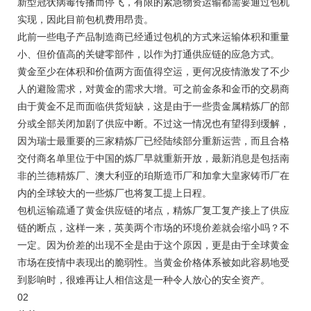
新型冠状病毒传播而停飞，有限的紧急物资运输都需要通过包机
实现，因此目前包机费用昂贵。
此前一些电子产品制造商已经通过包机的方式来运输体积和重量
小、但价值高的关键零部件，以作为打通供应链的应急方式。
黄金至少在体积和价值两方面值得空运，更何况疫情激发了不少
人的避险需求，对黄金的需求大增。可之前金条和金币的交易商
由于黄金不足而面临供货短缺，这是由于一些贵金属精炼厂的部
分或全部关闭加剧了供应中断。不过这一情况也有望得到缓解，
因为瑞士最重要的三家精炼厂已经陆续部分重新运营，而且合格
交付商名单里位于中国的炼厂早就重新开放，最新消息是包括南
非的兰德精炼厂、澳大利亚的珀斯造币厂和加拿大皇家铸币厂在
内的全球较大的一些炼厂也将复工提上日程。
包机运输疏通了黄金供应链的堵点，精炼厂复工复产接上了供应
链的断点，这样一来，英美两个市场的环境价差就会缩小吗？不
一定。因为价差的出现不全是由于这个原因，更是由于全球黄金
市场在疫情中表现出的脆弱性。当黄金价格体系被如此容易地受
到影响时，很难再让人相信这是一种令人放心的安全资产。
02