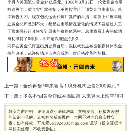
个月内美国流失黄金14亿美元。1968年3月15日，伦敦黄金市场
被迫关闭，黄金实行双价制，不再按官价干预黄金自由市场，总
库宣告关闭。现在包机运金和炼厂复产的举措，本质上和当年建
立黄金总库差别不大，都是在市场情况变化的情况下要通过人工
干预来强行让其恢复到原来的价格体系中。总库将看上去的成功
当初维持了6年多，不知这次能坚持多久。
同样在黄金总库退出历史舞台后，很快就发生布雷顿森林体系金
价的改革，或许疫情冲击也会成为一次价格改革的契机。
上一篇：
金价再创7年来新高！境外机构上看2000美元？
下一篇：
多头不怕!黄金短线冲高回落 未来更大上涨空间可
期
雄安之窗声明：评论请遵守法律法规，文明发言、积极发表您
的知识与见解。真实姓名反映民声，本网不对内容真实性负
责，如有侵权，可来函663924333@qq.com 说明（提交证据本
网核实处理，不收费删帖）。