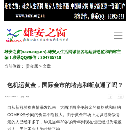
手
机
导
航
雄安之窗[xazc.org.cn]-雄安人生活网诚征各地运营总监和内容主
编！联系QQ/微信：304765718
当前位置：
贵金属
> 文章
包机运黄金，国际金市的堵点和断点通了吗？
时间：2020-04-21 点击：
97
次
- 小
+ 大
自从新冠肺炎疫情暴发以来，大西洋两岸伦敦金的价格就和纽约
COMEX
金价
间的价差不断拉大。由于黄金市场上见识过类似情
景的人已经不多了，毕竟当年20岁的青年到现在也已经成为耄耋
老人，因此不少人为此慌了神。