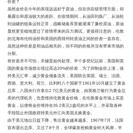
价差？
虽然金价在今年的表现远远好于
原油
，但在供应链管理方面，却
暴露出和原油较大的差距。在疫情期间，从油田到炼厂、从油轮
到油罐的链条运转正常，战略储备库里被灌满了廉价原油，原油
显然更安稳地度过了疫情带来的压力测试。更值得注意的，伦敦
的北海布伦特油价和美国的西得州轻质油之间的价差一直存在。
虽然这种价差是和油品相关的，但不同的价格并没有带来市场的
分裂。
有价差并不可怕，关键是如何处理。半个多世纪以前，美国和英
国的黄金市场曾出现过高达20%的价差，为了抑制金价上涨，保
持美元汇率，减少黄金储备流失，美国联合英国、瑞士、法国、
西德、意大利、荷兰、比利时八个国家于1961年10月建立了黄金
总库，八国央行共拿出2.7亿美元的黄金，由英格兰银行为黄金总
库的代理机关，负责维持伦敦黄金价格，在伦敦黄金市场上买卖
黄金，以便将金价维持在35.2美元1盎司的水平上，并采取各种
手段阻止外国政府持美元外汇向美国兑换黄金。
由于美元地位日益下降，售出黄金越来越多。1967年7月，法国
宣布退出总库。又过了8个月，全球爆发抢购黄金特大风潮，半