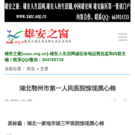
手
机
导
航
雄安之窗[xazc.org.cn]-雄安人生活网诚征各地运营总监和内容主
编！联系QQ/微信：304765718
当前位置：
民生
> 文章
湖北鄂州市第一人民医院惊现黑心棉
时间：2008-06-15 点击：
2268
次
- 小
+ 大
原标题：
湖北一家地市级三甲医院惊现黑心棉