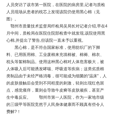
人员突访了该市第一医院，在医院的病房里,记者与质检
人员现场从患者的枕芯上发现该院仍使用黑心棉（见
图）。
鄂州市质量技术监督局纤检局吴局长对记者介绍,早在4
月中间，质检局在医院住院部检查中就发现,该院使用黑
心棉,并提出了警告,但该院一直未予以重视。
黑心棉，是不符合国家标准，使用纺织厂的下脚
料、已用医用棉、工业废棉来充填棉被、棉褥、棉衣、
枕头等絮棉制品。使用这种黑心棉对人体危害极大，被
人体吸入后可能诱发哮喘、呼吸道等疾病；这类劣质棉
类制品由于未经严格消毒，很可能成为细菌的“温床”，人
的皮肤接触后会受到不同程度的刺激，轻则出现红色斑
点，感觉瘙痒，重则会导致牛皮癣等皮肤顽疾，甚至产
生中毒反应。 鄂州市第一人医院，作为一家地市级
的三级甲等医院竞然于人民身体健康而不顾真有些令人
费解?！